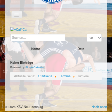
Startseite
Der Verein
Anzeige #
Training
Name
Date
Berichte
Termine
Keine Einträge
Powered by
SimpleCalendar
Warum Ringen?
Aktuelle Seite:
Startseite
Termine
Turniere
Einführung
Kontakt
Impressum
Datenschutz
© 2026 KSV Neu-Isenburg
Nach oben